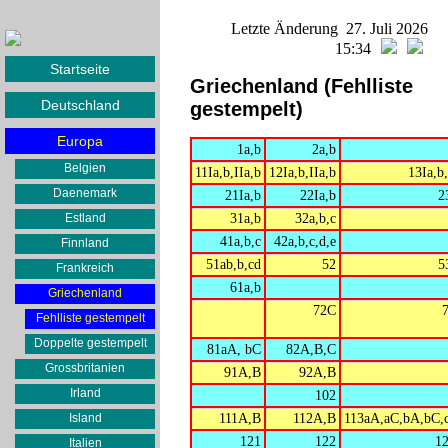
Letzte Änderung 27. Juli 2026
15:34
Startseite
Griechenland (Fehlliste
Deutschland
gestempelt)
Europa
1a,b
2a,b
Belgien
11Ia,b,IIa,b
12Ia,b,IIa,b
13Ia,b,
Daenemark
21Ia,b
22Ia,b
2
Estland
31a,b
32a,b,c
41a,b,c
42a,b,c,d,e
Finnland
51ab,b,cd
52
5
Frankreich
61a,b
Griechenland
72C
Fehlliste gestempelt
Doppelte gestempelt
81aA, bC
82A,B,C
Grossbritanien
91A,B
92A,B
Irland
102
Island
111A,B
112A,B
113aA,aC,bA,bC,
121
122
1
Italien