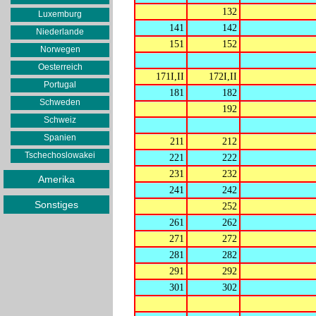
132
Luxemburg
141
142
Niederlande
151
152
Norwegen
Oesterreich
171I,II
172I,II
Portugal
181
182
Schweden
192
Schweiz
Spanien
211
212
Tschechoslowakei
221
222
231
232
Amerika
241
242
Sonstiges
252
261
262
271
272
281
282
291
292
301
302