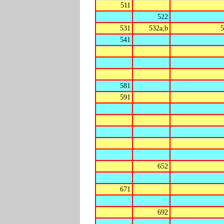
511
522
531
532a,b
5
541
581
591
652
671
692