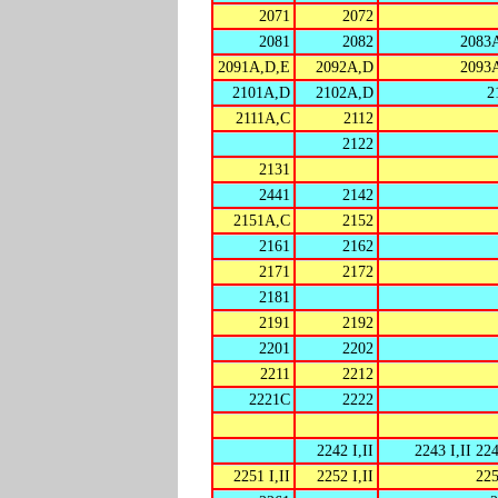
2071
2072
2081
2082
2083
2091A,D,E
2092A,D
2093
2101A,D
2102A,D
2
2111A,C
2112
2122
2131
2441
2142
2151A,C
2152
2161
2162
2171
2172
2181
2191
2192
2201
2202
2211
2212
2221C
2222
2242 I,II
2243 I,II 224
2251 I,II
2252 I,II
225